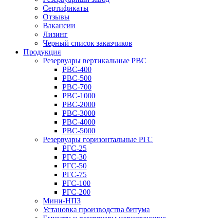
Сертификаты
Отзывы
Вакансии
Лизинг
Черный список заказчиков
Продукция
Резервуары вертикальные РВС
РВС-400
РВС-500
РВС-700
РВС-1000
РВС-2000
РВС-3000
РВС-4000
РВС-5000
Резервуары горизонтальные РГС
РГС-25
РГС-30
РГС-50
РГС-75
РГС-100
РГС-200
Мини-НПЗ
Установка производства битума