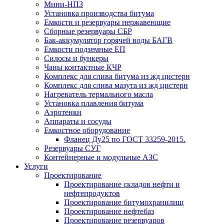
Мини-НПЗ
Установка производства битума
Емкости и резервуары нержавеющие
Сборные резервуары СБР
Бак-аккумулятор горячей воды БАГВ
Емкости подземные ЕП
Силосы и бункеры
Чаны контактные КЧР
Комплекс для слива битума из жд цистерн
Комплекс для слива мазута из жд цистерн
Нагреватель термального масла
Установка плавления битума
Аэротенки
Аппараты и сосуды
Емкостное оборудование
Фланец Ду25 по ГОСТ 33259-2015.
Резервуары СУГ
Контейнерные и модульные АЗС
Услуги
Проектирование
Проектирование складов нефти и
нефтепродуктов
Проектирование битумохранилищ
Проектирование нефтебаз
Проектирование резервуаров