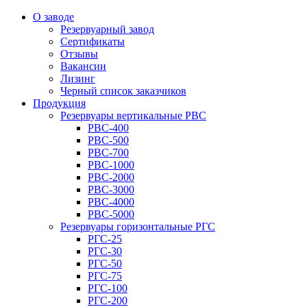
О заводе
Резервуарный завод
Сертификаты
Отзывы
Вакансии
Лизинг
Черный список заказчиков
Продукция
Резервуары вертикальные РВС
РВС-400
РВС-500
РВС-700
РВС-1000
РВС-2000
РВС-3000
РВС-4000
РВС-5000
Резервуары горизонтальные РГС
РГС-25
РГС-30
РГС-50
РГС-75
РГС-100
РГС-200