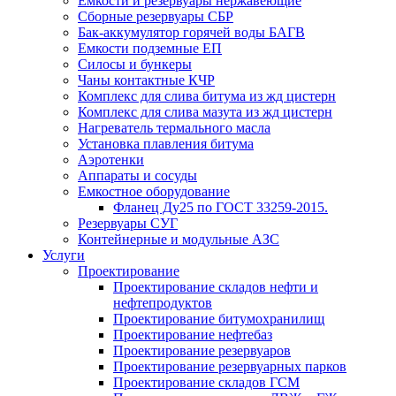
Емкости и резервуары нержавеющие
Сборные резервуары СБР
Бак-аккумулятор горячей воды БАГВ
Емкости подземные ЕП
Силосы и бункеры
Чаны контактные КЧР
Комплекс для слива битума из жд цистерн
Комплекс для слива мазута из жд цистерн
Нагреватель термального масла
Установка плавления битума
Аэротенки
Аппараты и сосуды
Емкостное оборудование
Фланец Ду25 по ГОСТ 33259-2015.
Резервуары СУГ
Контейнерные и модульные АЗС
Услуги
Проектирование
Проектирование складов нефти и
нефтепродуктов
Проектирование битумохранилищ
Проектирование нефтебаз
Проектирование резервуаров
Проектирование резервуарных парков
Проектирование складов ГСМ