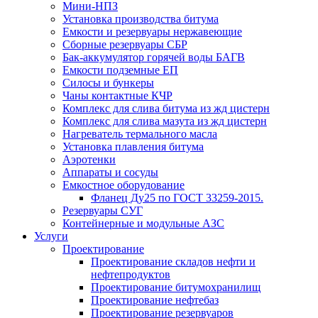
Мини-НПЗ
Установка производства битума
Емкости и резервуары нержавеющие
Сборные резервуары СБР
Бак-аккумулятор горячей воды БАГВ
Емкости подземные ЕП
Силосы и бункеры
Чаны контактные КЧР
Комплекс для слива битума из жд цистерн
Комплекс для слива мазута из жд цистерн
Нагреватель термального масла
Установка плавления битума
Аэротенки
Аппараты и сосуды
Емкостное оборудование
Фланец Ду25 по ГОСТ 33259-2015.
Резервуары СУГ
Контейнерные и модульные АЗС
Услуги
Проектирование
Проектирование складов нефти и
нефтепродуктов
Проектирование битумохранилищ
Проектирование нефтебаз
Проектирование резервуаров