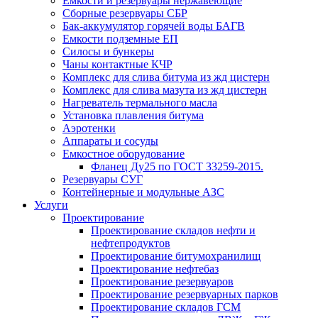
Емкости и резервуары нержавеющие
Сборные резервуары СБР
Бак-аккумулятор горячей воды БАГВ
Емкости подземные ЕП
Силосы и бункеры
Чаны контактные КЧР
Комплекс для слива битума из жд цистерн
Комплекс для слива мазута из жд цистерн
Нагреватель термального масла
Установка плавления битума
Аэротенки
Аппараты и сосуды
Емкостное оборудование
Фланец Ду25 по ГОСТ 33259-2015.
Резервуары СУГ
Контейнерные и модульные АЗС
Услуги
Проектирование
Проектирование складов нефти и
нефтепродуктов
Проектирование битумохранилищ
Проектирование нефтебаз
Проектирование резервуаров
Проектирование резервуарных парков
Проектирование складов ГСМ