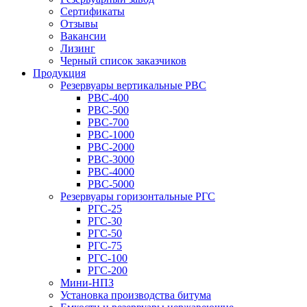
Сертификаты
Отзывы
Вакансии
Лизинг
Черный список заказчиков
Продукция
Резервуары вертикальные РВС
РВС-400
РВС-500
РВС-700
РВС-1000
РВС-2000
РВС-3000
РВС-4000
РВС-5000
Резервуары горизонтальные РГС
РГС-25
РГС-30
РГС-50
РГС-75
РГС-100
РГС-200
Мини-НПЗ
Установка производства битума