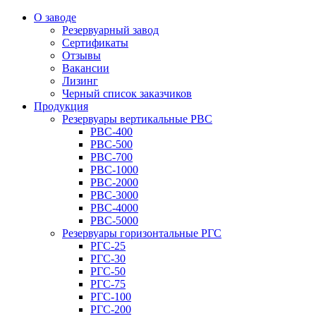
О заводе
Резервуарный завод
Сертификаты
Отзывы
Вакансии
Лизинг
Черный список заказчиков
Продукция
Резервуары вертикальные РВС
РВС-400
РВС-500
РВС-700
РВС-1000
РВС-2000
РВС-3000
РВС-4000
РВС-5000
Резервуары горизонтальные РГС
РГС-25
РГС-30
РГС-50
РГС-75
РГС-100
РГС-200