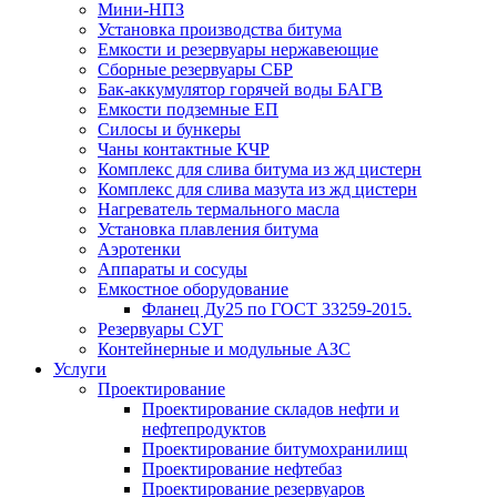
Мини-НПЗ
Установка производства битума
Емкости и резервуары нержавеющие
Сборные резервуары СБР
Бак-аккумулятор горячей воды БАГВ
Емкости подземные ЕП
Силосы и бункеры
Чаны контактные КЧР
Комплекс для слива битума из жд цистерн
Комплекс для слива мазута из жд цистерн
Нагреватель термального масла
Установка плавления битума
Аэротенки
Аппараты и сосуды
Емкостное оборудование
Фланец Ду25 по ГОСТ 33259-2015.
Резервуары СУГ
Контейнерные и модульные АЗС
Услуги
Проектирование
Проектирование складов нефти и
нефтепродуктов
Проектирование битумохранилищ
Проектирование нефтебаз
Проектирование резервуаров