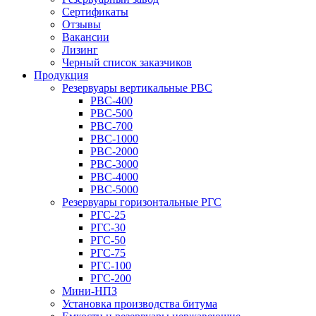
Сертификаты
Отзывы
Вакансии
Лизинг
Черный список заказчиков
Продукция
Резервуары вертикальные РВС
РВС-400
РВС-500
РВС-700
РВС-1000
РВС-2000
РВС-3000
РВС-4000
РВС-5000
Резервуары горизонтальные РГС
РГС-25
РГС-30
РГС-50
РГС-75
РГС-100
РГС-200
Мини-НПЗ
Установка производства битума