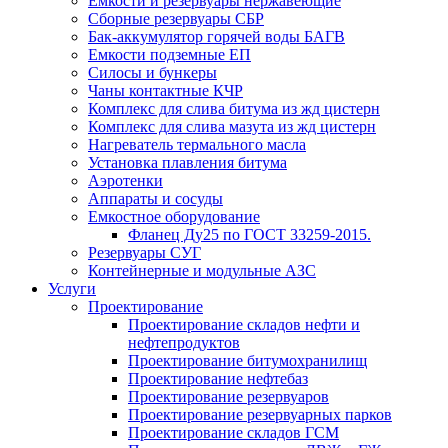
Емкости и резервуары нержавеющие
Сборные резервуары СБР
Бак-аккумулятор горячей воды БАГВ
Емкости подземные ЕП
Силосы и бункеры
Чаны контактные КЧР
Комплекс для слива битума из жд цистерн
Комплекс для слива мазута из жд цистерн
Нагреватель термального масла
Установка плавления битума
Аэротенки
Аппараты и сосуды
Емкостное оборудование
Фланец Ду25 по ГОСТ 33259-2015.
Резервуары СУГ
Контейнерные и модульные АЗС
Услуги
Проектирование
Проектирование складов нефти и
нефтепродуктов
Проектирование битумохранилищ
Проектирование нефтебаз
Проектирование резервуаров
Проектирование резервуарных парков
Проектирование складов ГСМ