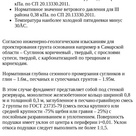
кПа. по СП 20.13330.2011.
Нормативное значение ветрового давления для III
района 0,38 кПа. по СП 20.13330.2011.
Температура наиболее холодной пятидневки минус
30ÅС.
Согласно инженерно-геологическим изысканиям для
проектирования грунта основания например в Самарской
области – Суглинок коричневый , твердый, с прослоями
супеси, твердой, с карбонатизацией по трещинам и
корнеходам.
Нормативная глубина сезонного промерзания суглинков и
глин – 1.6м., песчаных и супесчаных грунтов – 1.95м.
В этом случае фундамент представляет собой под стенкой
резервуара, монолитное железобетонное кольцо шириной 0,8
м и толщиной 0,3 м, заглубленное в песчано-гравийную смесь
2 группы по ГОСТ 23735-79 (смесь песка крупного или
средней крупности -75% щебня или гравия – 25%) с
послойным разравниванием и уплотнением. Поверхность
подушки имеет уклон от центра к периферии i=0,01. Уклон
откоса подушки следует выполнить не более 1:1,5.