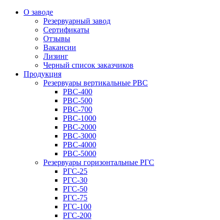
О заводе
Резервуарный завод
Сертификаты
Отзывы
Вакансии
Лизинг
Черный список заказчиков
Продукция
Резервуары вертикальные РВС
РВС-400
РВС-500
РВС-700
РВС-1000
РВС-2000
РВС-3000
РВС-4000
РВС-5000
Резервуары горизонтальные РГС
РГС-25
РГС-30
РГС-50
РГС-75
РГС-100
РГС-200